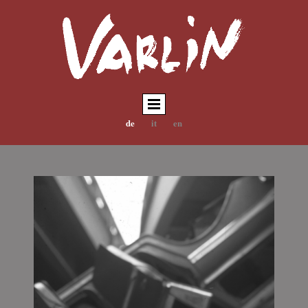
de
it
en